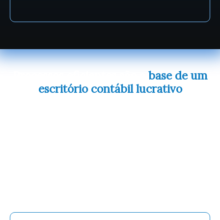
Processos eficientes são a
base de um
escritório contábil lucrativo
Imagine um escritório onde cada tarefa é realizada
de forma otimizada, onde não há retrabalho e você
consegue atender mais clientes, com mais
qualidade e, claro, com mais lucro.
Isso é totalmente possível quando você
implementa
processos contábeis eficientes
. Eles
são a chave para você: