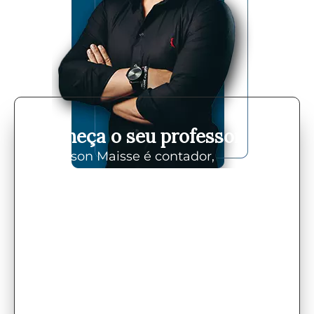
Conheça o seu professor
Anderson Maisse é contador,
empreendedor e fundador e CEO da
AM Contabilidade, uma empresa
contábil digital que hoje está entre os
2% das maiores contabilidades do
Brasil, faturando acima de 3 milhões
por ano.
Desde quando começou a atuar como