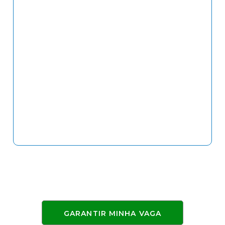
sua margem
de forma
otimizar seu
de lucro,
mais
trabalho e
destacando-
eficiente - e
multiplicar
se no
de qualquer
seu
mercado
lugar do
faturamento.
competitivo,
mundo!
sendo visto
como
autoridade e
fidelizando
seus clientes.
GARANTIR MINHA VAGA