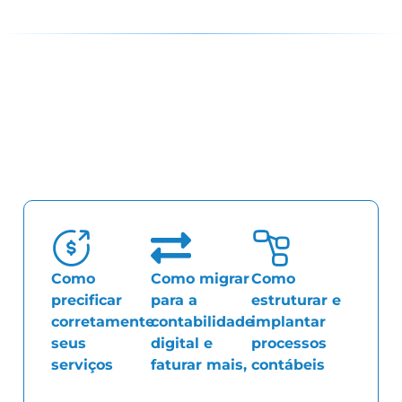
O que você vai aprender?
Como
Como migrar
Como
precificar
para a
estruturar e
corretamente
contabilidade
implantar
seus
digital e
processos
serviços
para
faturar mais,
contábeis
aumentar a
trabalhando
que vão