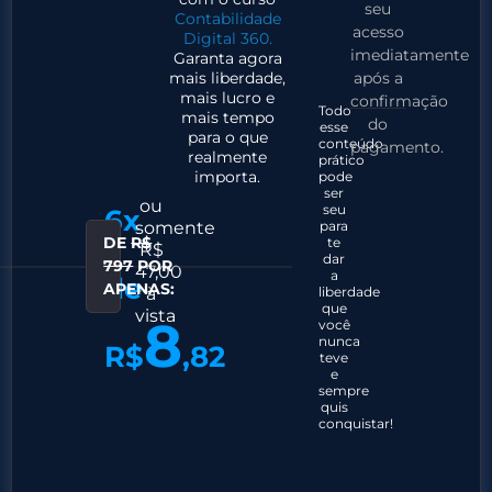
seu
Contabilidade
acesso
Digital 360.
imediatamente
Garanta agora
mais liberdade,
após a
mais lucro e
confirmação
Todo
mais tempo
do
esse
para o que
conteúdo
pagamento.
realmente
prático
importa.
pode
ser
ou
seu
6x
somente
para
DE
R$
te
R$
dar
797
POR
47,00
a
de
APENAS:
à
liberdade
que
vista
8
você
nunca
R$
,82
teve
e
sempre
quis
conquistar!