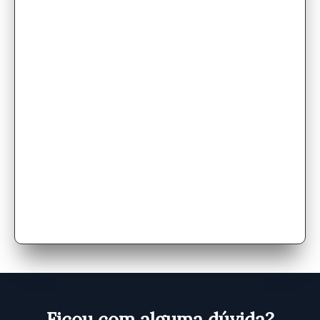
Você não vai aprender com quem
“acha”, mas com quem sabe e com
quem já chegou aonde você quer
chegar, tendo também mais de 2 mil
alunos contadores Brasil afora que
comprovam a eficácia do método.
Ficou com alguma dúvida?